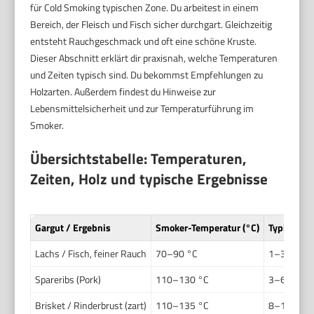
für Cold Smoking typischen Zone. Du arbeitest in einem
Bereich, der Fleisch und Fisch sicher durchgart. Gleichzeitig
entsteht Rauchgeschmack und oft eine schöne Kruste.
Dieser Abschnitt erklärt dir praxisnah, welche Temperaturen
und Zeiten typisch sind. Du bekommst Empfehlungen zu
Holzarten. Außerdem findest du Hinweise zur
Lebensmittelsicherheit und zur Temperaturführung im
Smoker.
Übersichtstabelle: Temperaturen,
Zeiten, Holz und typische Ergebnisse
Gargut / Ergebnis
Smoker-Temperatur (°C)
Typische 
Lachs / Fisch, feiner Rauch
70–90 °C
1–3 Stund
Spareribs (Pork)
110–130 °C
3–6 Stund
Brisket / Rinderbrust (zart)
110–135 °C
8–16 Stun