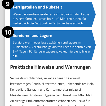
Fertigstellen und Ruhezeit
Wenn die Kerntemperatur erreicht ist, nimm den Lachs
aus dem Smoker. Lasse ihn 5–10 Minuten ruhen. So
verteilt sich der Saft und die Textur verbessert sich.
Servieren und Lagern
Serviere warm oder lasse abkühlen und lagere im
Kühlschrank. Verbrauche gekühlten Lachs innerhalb von
3–4 Tagen. Für längere Lagerung vakuumiere und friere
ein.
Praktische Hinweise und Warnungen
Vermeide smolderndes, zu kaltes Feuer. Es erzeugt
kreosotartigen Rauch. Nutze trockenes, unbehandeltes Holz.
Kontrolliere Garraum und Kerntemperatur mit zwei
Messfühlern. Achte auf Hygiene beim Pökeln und Abkühlen.
Zu niedrige Endkerntemperaturen erhöhen das Risiko für