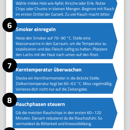
Wähle mildes Holz wie Apfel, Kirsche oder Erle. Nutze
Chips oder Chunks in kleinen Mengen. Beginne mit Rauch
im ersten Drittel der Garzeit. Zu viel Rauch macht bitter.
Smoker einregeln
Heize den Smoker auf 70–90 °C. Stelle eine
Wasserwanne in den Garraum, um die Temperatur zu
stabilisieren und das Fleisch saftig zu halten. Platziere
den Lachs mit der Haut nach unten auf den Rost.
Kerntemperatur überwachen
Stecke ein Kernthermometer in die dickste Stelle.
Zielkerntemperatur liegt bei 60–63 °C. Miss regelmäßig.
Verlasse dich nicht nur auf die Zeitangabe.
Rauchphasen steuern
Gib die meisten Rauchchips in den ersten 60–120
Minuten. Danach reduzierst du die Rauchzufuhr. So
vermeidest du Bitterkeit und Kreosotbildung.