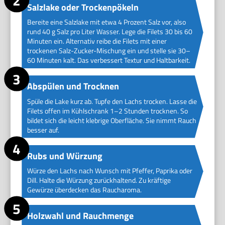
Salzlake oder Trockenpökeln
Bereite eine Salzlake mit etwa 4 Prozent Salz vor, also
rund 40 g Salz pro Liter Wasser. Lege die Filets 30 bis 60
Minuten ein. Alternativ reibe die Filets mit einer
trockenen Salz-Zucker-Mischung ein und stelle sie 30–
60 Minuten kalt. Das verbessert Textur und Haltbarkeit.
Abspülen und Trocknen
Spüle die Lake kurz ab. Tupfe den Lachs trocken. Lasse die
Filets offen im Kühlschrank 1–2 Stunden trocknen. So
bildet sich die leicht klebrige Oberfläche. Sie nimmt Rauch
besser auf.
Rubs und Würzung
Würze den Lachs nach Wunsch mit Pfeffer, Paprika oder
Dill. Halte die Würzung zurückhaltend. Zu kräftige
Gewürze überdecken das Raucharoma.
Holzwahl und Rauchmenge