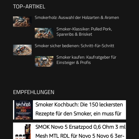
TOP-ARTIKEL
Smokerholz: Auswahl der Holzarten & Aromen
Smoker-Klassiker: Pulled Pork,
Spareribs & Brisket
Smoker sicher bedienen: Schritt-für-Schritt
Smoker kaufen: Kaufratgeber für
Einsteiger & Profis
EMPFEHLUNGEN
Smoker Kochbuch: Die 150 leckersten
Rezepte für den Smoker, ein muss für
alle Grill-Liebhaber.
SMOK Novo 5 Ersatzpod 0,6 Ohm 3 ml
Mesh MTL RDL für Novo 5 Novo 6 3er-