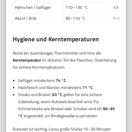
Hähnchen / Geflügel
110–130 °C
1,5–3 Stu
Wurst / Brät
90–110 °C
1–3 Stunde
Hygiene und Kerntemperaturen
Nutze ein zuverlässiges Thermometer und miss die
Kerntemperatur
im dicksten Teil des Fleisches. Orientierung
für sichere Kerntemperaturen:
Geflügel: mindestens
74 °C
.
Hackfleisch und Würste: mindestens
71 °C
.
Steaks und Braten:
63 °C
gelten für eine sichere
Zubereitung, wenn Ruhezeit beachtet wird. Für
Schmorstücke wie Brisket oder Schulter wird oft
90–95
°C
angestrebt, um Bindegewebe zu zersetzen.
Ruhezeit ist wichtig. Lasse große Stücke 10–30 Minuten