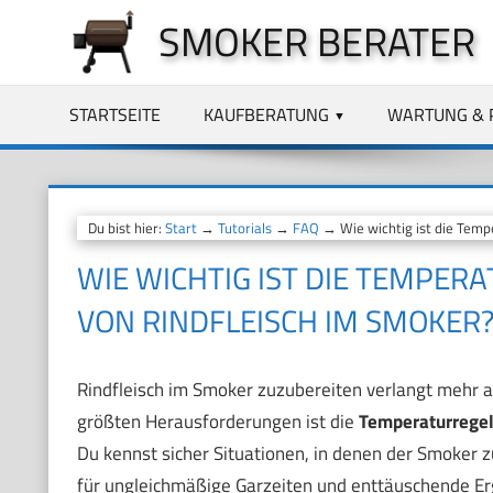
Zum
SMOKER BERATER
Inhalt
springen
STARTSEITE
KAUFBERATUNG
WARTUNG & 
Du bist hier:
Start
→
Tutorials
→
FAQ
→ Wie wichtig ist die Temp
WIE WICHTIG IST DIE TEMPER
VON RINDFLEISCH IM SMOKER
Rindfleisch im Smoker zuzubereiten verlangt mehr a
größten Herausforderungen ist die
Temperaturrege
Du kennst sicher Situationen, in denen der Smoker z
für ungleichmäßige Garzeiten und enttäuschende Erg