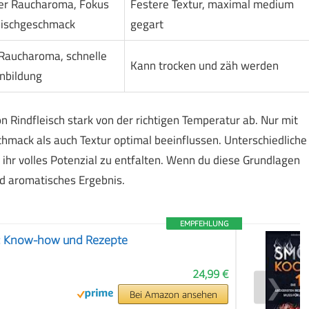
er Raucharoma, Fokus
Festere Textur, maximal medium
eischgeschmack
gegart
aucharoma, schnelle
Kann trocken und zäh werden
nbildung
Rindfleisch stark von der richtigen Temperatur ab. Nur mit
mack als auch Textur optimal beeinflussen. Unterschiedliche
ihr volles Potenzial zu entfalten. Wenn du diese Grundlagen
nd aromatisches Ergebnis.
EMPFEHLUNG
: Know-how und Rezepte
24,99 €
❯
Bei Amazon ansehen