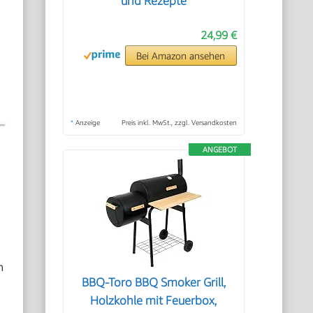
und Rezepte
24,99 €
Bei Amazon ansehen
*
Anzeige
Preis inkl. MwSt., zzgl. Versandkosten
ANGEBOT
h
BBQ-Toro BBQ Smoker Grill,
Holzkohle mit Feuerbox,