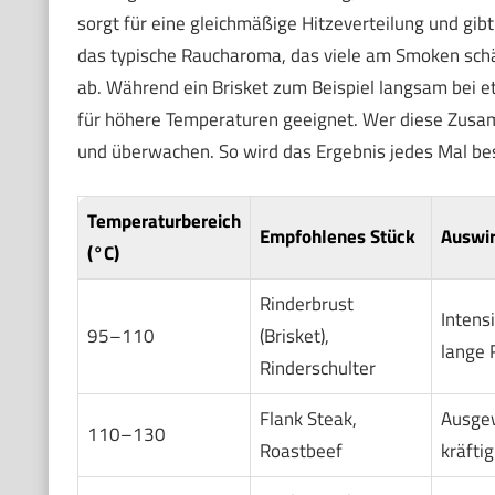
sorgt für eine gleichmäßige Hitzeverteilung und gibt
das typische Raucharoma, das viele am Smoken schä
ab. Während ein Brisket zum Beispiel langsam bei et
für höhere Temperaturen geeignet. Wer diese Zusam
und überwachen. So wird das Ergebnis jedes Mal bes
Temperaturbereich
Empfohlenes Stück
Auswi
(°C)
Rinderbrust
Intens
95–110
(Brisket),
lange 
Rinderschulter
Flank Steak,
Ausge
110–130
Roastbeef
kräftig