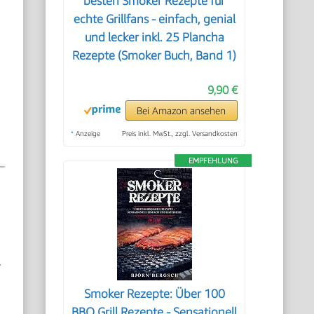
besten Smoker Rezepte für
echte Grillfans - einfach, genial
und lecker inkl. 25 Plancha
Rezepte (Smoker Buch, Band 1)
9,90 €
Bei Amazon ansehen
*
Anzeige
Preis inkl. MwSt., zzgl. Versandkosten
EMPFEHLUNG
.
Smoker Rezepte: Über 100
BBQ Grill Rezepte - Sensationell