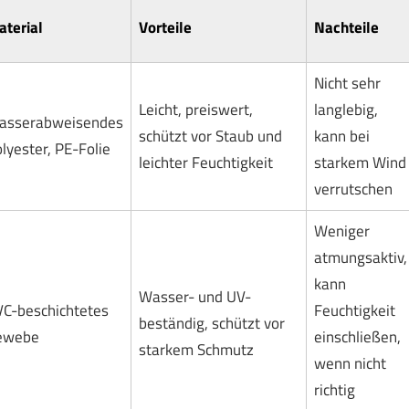
terial
Vorteile
Nachteile
Nicht sehr
Leicht, preiswert,
langlebig,
asserabweisendes
schützt vor Staub und
kann bei
lyester, PE-Folie
leichter Feuchtigkeit
starkem Wind
verrutschen
Weniger
atmungsaktiv,
kann
Wasser- und UV-
C-beschichtetes
Feuchtigkeit
beständig, schützt vor
ewebe
einschließen,
starkem Schmutz
wenn nicht
richtig