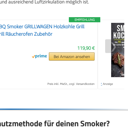
und ausreichend Luftzirkulation möglich ist.
EMPFEHLUNG
Q Smoker GRILLWAGEN Holzkohle Grill
rill Räucherofen Zubehör
❯
119,90 €
Bei Amazon ansehen
Preis inkl. MwSt., zzgl. Versandkosten
*
Anzeige
chutzmethode für deinen Smoker?