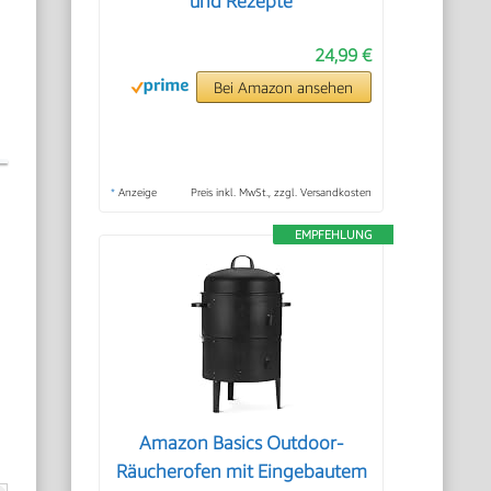
und Rezepte
24,99 €
Bei Amazon ansehen
*
Anzeige
Preis inkl. MwSt., zzgl. Versandkosten
EMPFEHLUNG
n
Amazon Basics Outdoor-
Räucherofen mit Eingebautem