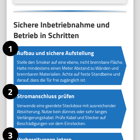
Sichere Inbetriebnahme und
Betrieb in Schritten
Aufbau und sichere Aufstellung
Stelle den Smoker auf eine ebene, nicht brennbare Fläche.
Halte mindestens einen Meter Abstand zu Wänden und
brennbaren Materialien. Achte auf feste Standbeine und
darauf, dass die Tür frei zugänglich ist.
Stromanschluss prüfen
Verwende eine geerdete Steckdose mit ausreichender
Absicherung. Nutze kein dünnes oder sehr langes
Verlängerungskabel. Prüfe Kabel und Stecker auf
Beschädigungen vor dem Einstecken.
Vorbereitungen intern