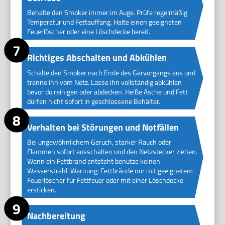
Behalte den Smoker immer im Auge. Prüfe regelmäßig
Temperatur und Fettauffang. Halte einen geeigneten
Feuerlöscher oder eine Löschdecke bereit.
Richtiges Abschalten und Abkühlen
Schalte den Smoker nach Ende des Garvorgangs aus und
trenne ihn vom Netz. Lasse ihn vollständig abkühlen
bevor du reinigen oder abdecken. Heiße Asche und Fett
dürfen nicht sofort in geschlossene Behälter.
Verhalten bei Störungen und Notfällen
Bei ungewöhnlichem Geruch, starker Rauch oder
Flammen sofort ausschalten und den Netzstecker ziehen.
Wenn ein Fettbrand entsteht benutze keinen
Wasserstrahl. Warnung: Fettbrände nur mit geeignetem
Feuerlöscher für Fettfeuer oder mit einer Löschdecke
ersticken.
Nachbereitung