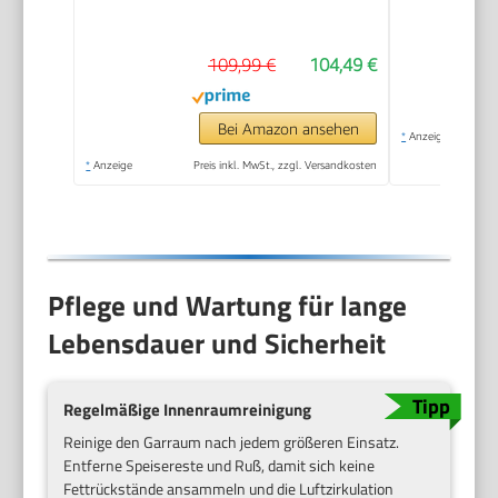
stöckiger
Fleischräucherofen
109,99 €
104,49 €
mit 5 Holzgriffen und
Rippenhalter mit 4
Haken für Partys,
Bei Amazon ansehen
*
Anzeige
Garten-BBQ,
*
Anzeige
Preis inkl. MwSt., zzgl. Versandkosten
Camping-Grillen
Pflege und Wartung für lange
Lebensdauer und Sicherheit
Regelmäßige Innenraumreinigung
Reinige den Garraum nach jedem größeren Einsatz.
Entferne Speisereste und Ruß, damit sich keine
Fettrückstände ansammeln und die Luftzirkulation