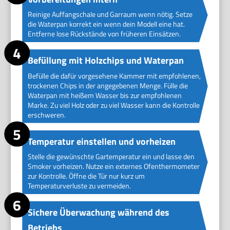
Reinige Auffangschale und Garraum wenn nötig. Setze
die Waterpan korrekt ein wenn dein Modell eine hat.
Entferne lose Rückstände von früheren Einsätzen.
Befüllung mit Holzchips und Waterpan
Befülle die dafür vorgesehene Kammer mit empfohlenen,
trockenen Chips in der angegebenen Menge. Fülle die
Waterpan mit heißem Wasser bis zur empfohlenen
Marke. Zu viel Holz oder zu viel Wasser kann die Kontrolle
erschweren.
Temperatur einstellen und vorheizen
Stelle die gewünschte Gartemperatur ein und lasse den
Smoker vorheizen. Nutze ein externes Ofenthermometer
zur Kontrolle. Öffne die Tür nur kurz um
Temperaturverluste zu vermeiden.
Sichere Überwachung während des
Betriebs