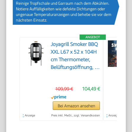
Reinige Tropfschale und Garraum nach dem Abkühlen.
Notiere Auffälligkeiten wie defekte Dichtungen oder
ungenaue Temperaturanzeigen und behebe sie vor dem
nächsten Einsatz.
ANGEBOT
Joyagrill Smoker BBQ
XXL L67 x 52 x 104H
cm Thermometer,
Belüftungsöffnung, 2-
stöckiger
Fleischräucherofen
109,99 €
104,49 €
mit 5 Holzgriffen und
Rippenhalter mit 4
Haken für Partys,
Bei Amazon ansehen
Garten-BBQ,
*
Anzeige
Preis inkl. MwSt., zzgl. Versandkosten
*
Anzeige
Camping-Grillen