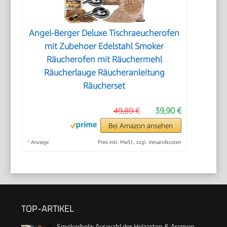
Angel-Berger Deluxe Tischraeucherofen
mit Zubehoer Edelstahl Smoker
Räucherofen mit Räuchermehl
Räucherlauge Räucheranleitung
Räucherset
49,89 €
39,90 €
Bei Amazon ansehen
*
Anzeige
Preis inkl. MwSt., zzgl. Versandkosten
TOP-ARTIKEL
Smokerholz: Auswahl der Holzarten & Aromen