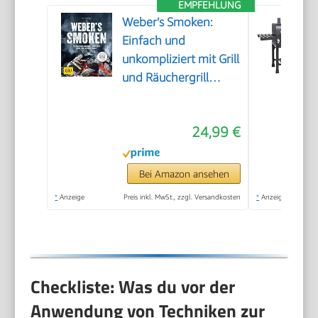
EMPFEHLUNG
Weber’s Smoken:
Einfach und
unkompliziert mit Grill
und Räuchergrill
(Weber's Grillen)
24,99 €
Bei Amazon ansehen
*
Anzeige
Preis inkl. MwSt., zzgl. Versandkosten
*
Anzeige
Checkliste: Was du vor der
Anwendung von Techniken zur